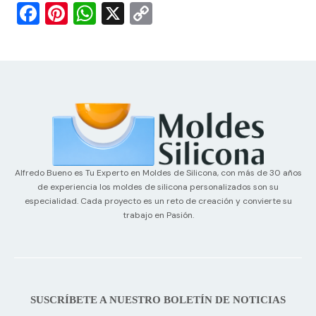
F
Pi
W
X
C
a
nt
h
o
c
er
at
p
e
e
s
y
b
st
A
Li
o
p
n
o
p
k
k
Alfredo Bueno
es Tu Experto en Moldes de Silicona, con más de 30 años
de experiencia los moldes de silicona personalizados son su
especialidad. Cada proyecto es un reto de creación y convierte su
trabajo en Pasión.
SUSCRÍBETE A NUESTRO BOLETÍN DE NOTICIAS